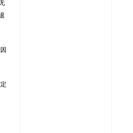
无
退
如因
约定