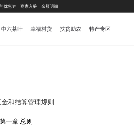
的优惠券
商家入驻
余额明细
中六茶叶
幸福村货
扶贫助农
特产专区
证金和结算管理规则
第一章
总
则