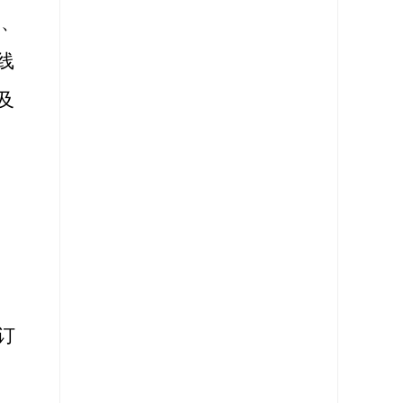
道、
线
及
订