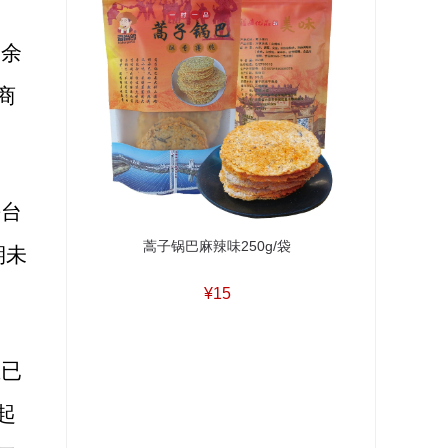
剩余
商
平台
蒿子锅巴麻辣味250g/袋
期未
¥15
且已
起