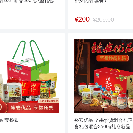
2024新品200元A型礼包
裕安优品 套餐五
¥200
¥209.00
品 套餐四
裕安优品 坚果炒货组合礼
食礼包混合3500g礼盒新品