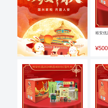
裕安优品
¥500