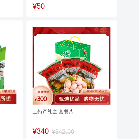
¥50
土特产礼盒 套餐八
¥340
¥342.00