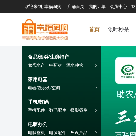
欢迎来到, 幸福淘购
店铺首页
我的订单
会员中心
我
首页
限时秒杀
食品/酒类/生鲜特产
禽蛋水产
中药材
酒水冲饮
休闲零食
乳制品
茗茶
粮油调味
南北干货
坚果/肉脯
家用电器
新鲜水果
地方特产
熟食腊味
电器/洗衣机/空调
猪牛羊肉
蔬菜制品
手机/数码
手机配件
数码配件
摄影摄像
智能设备
电脑办公
电脑整机
电脑配件
外设产品