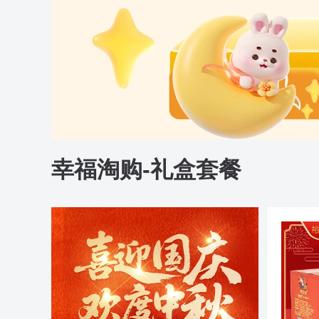
幸福淘购-礼盒套餐