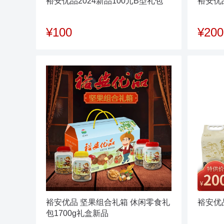
裕安优品2024新品100元B型礼包
裕安优品
¥100
¥200
裕安优品 坚果组合礼箱 休闲零食礼
裕安优
包1700g礼盒新品