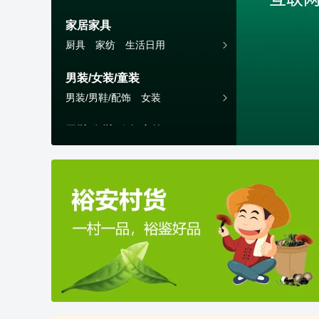
办公设备
文具
耗材
家居家具
厨具
家纺
生活日用
家装软饰
男装/女装/童装
男装/男鞋/配饰
女装
男鞋/女鞋/箱包户外
男鞋
女鞋
箱包
户外