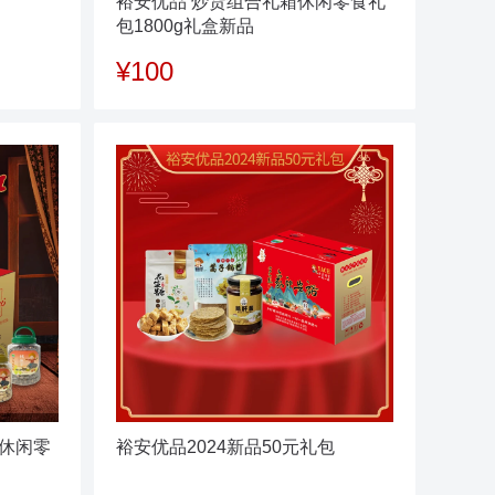
裕安优品 炒货组合礼箱休闲零食礼
包1800g礼盒新品
¥100
箱休闲零
裕安优品2024新品50元礼包