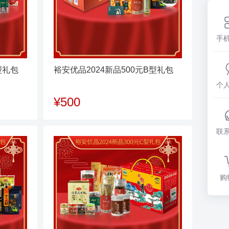
手
型礼包
裕安优品2024新品500元B型礼包
个
¥500
联
购