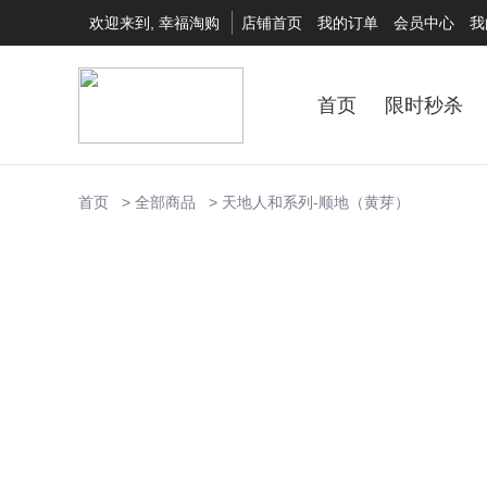
欢迎来到, 幸福淘购
店铺首页
我的订单
会员中心
我
首页
限时秒杀
首页
全部商品
天地人和系列-顺地（黄芽）