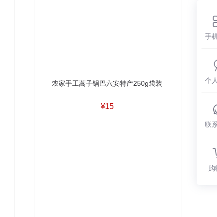
手
个
农家手工蒿子锅巴六安特产250g袋装
¥15
联
购