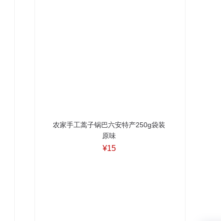
农家手工蒿子锅巴六安特产250g袋装
原味
¥15