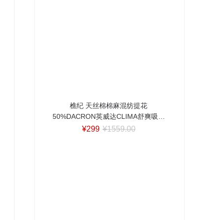
樵纪 天丝棉棉麻混纺提花
50%DACRON英威达CLIMA舒爽吸湿
排汗纤维夏被/四件套 单双人空调被芯
¥299
¥1559.00