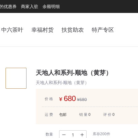
的优惠券
商家入驻
余额明细
中六茶叶
幸福村货
扶贫助农
特产专区
天地人和系列-顺地（黄芽）
天地人和系列-顺地（黄芽）
680
¥
价 格
¥
680
运 费
包邮
销 量
0
评 价
0
库存200件
数量