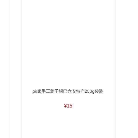
农家手工蒿子锅巴六安特产250g袋装
¥15