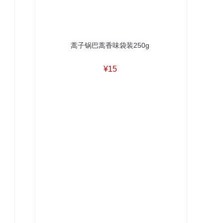
蒿子锅巴蒿香味袋装250g
¥15