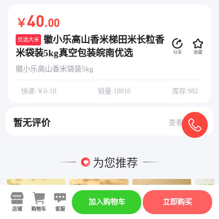
40
￥
.00
徽小乐高山香米梯田米长粒香
优选大米
米袋装5kg真空包装皖南优选
分享
收藏
徽小乐高山香米袋装5kg
快递:￥0-10
销量:10018
库存:982
暂无评价
查看全部
为您推荐
加入购物车
立即购买
店铺
购物车
客服