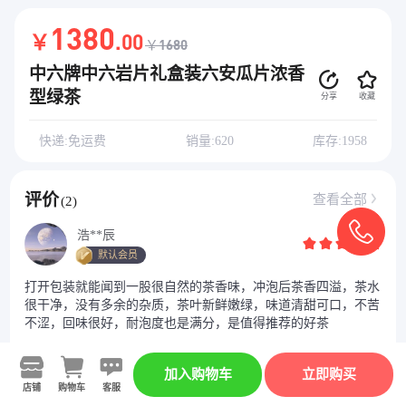
1380
￥
.00
￥1680
中六牌中六岩片礼盒装六安瓜片浓香
型绿茶
分享
收藏
快递:免运费
销量:620
库存:1958
评价
查看全部
(2)
浩**辰
默认会员
打开包装就能闻到一股很自然的茶香味，冲泡后茶香四溢，茶水
很干净，没有多余的杂质，茶叶新鲜嫩绿，味道清甜可口，不苦
不涩，回味很好，耐泡度也是满分，是值得推荐的好茶
杨
加入购物车
立即购买
店铺
购物车
客服
默认会员