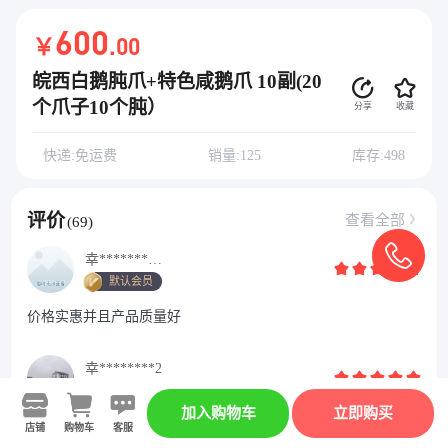
600
￥
.00
皖西白鹅肫爪+特色咸鹅爪 10副(20
个爪子10个肫）
分享
收藏
快递:免运费
销量:125
库存:498
评价
查看全部
(69)
幸********D
默认会员
价格实惠并且产品质量好
幸********2
默认会员
加入购物车
立即购买
方便快捷，谢谢，合作愉快！
店铺
购物车
客服