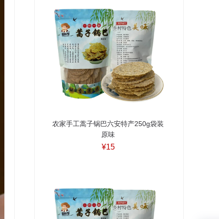
农家手工蒿子锅巴六安特产250g袋装
原味
¥15