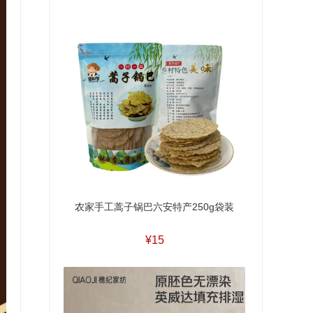
农家手工蒿子锅巴六安特产250g袋装
¥15