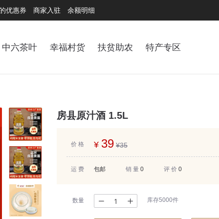
的优惠券
商家入驻
余额明细
中六茶叶
幸福村货
扶贫助农
特产专区
房县原汁酒 1.5L
39
¥
价 格
¥
35
运 费
包邮
销 量
0
评 价
0
库存5000件
数量