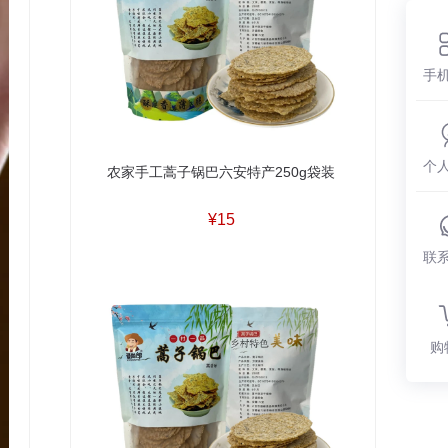
手
个
农家手工蒿子锅巴六安特产250g袋装
¥15
联
购