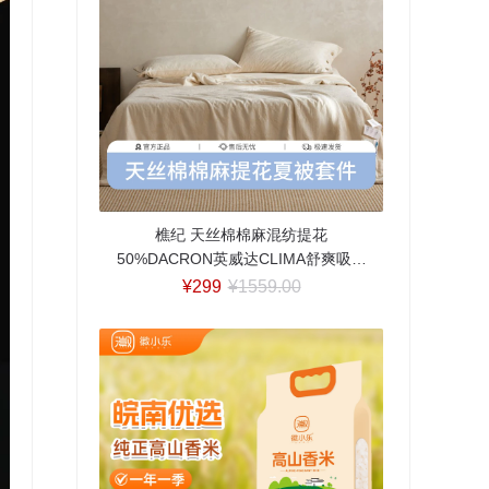
樵纪 天丝棉棉麻混纺提花
50%DACRON英威达CLIMA舒爽吸湿
排汗纤维夏被/四件套 单双人空调被芯
¥299
¥1559.00