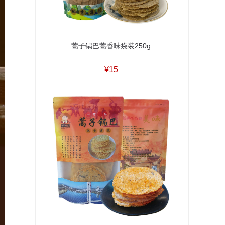
蒿子锅巴蒿香味袋装250g
¥15