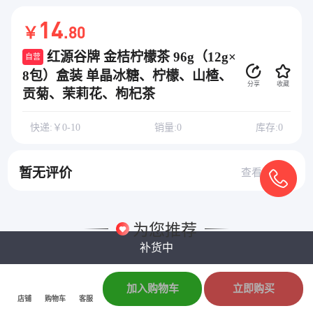
14
￥
.80
红源谷牌 金桔柠檬茶 96g（12g×
自营
8包）盒装 单晶冰糖、柠檬、山楂、
分享
收藏
贡菊、茉莉花、枸杞茶
快递:￥0-10
销量:0
库存:0
暂无评价
查看全部
为您推荐
补货中
加入购物车
立即购买
店铺
购物车
客服