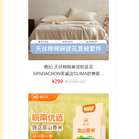
樵纪 天丝棉棉麻混纺提花
50%DACRON英威达CLIMA舒爽吸湿
排汗纤维夏被/四件套 单双人空调被芯
¥299
¥1559.00