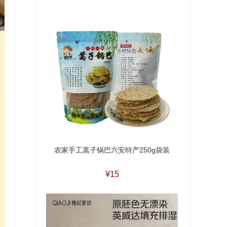
农家手工蒿子锅巴六安特产250g袋装
¥15