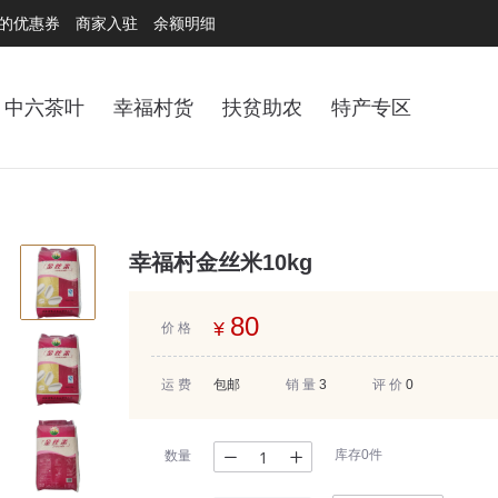
的优惠券
商家入驻
余额明细
中六茶叶
幸福村货
扶贫助农
特产专区
幸福村金丝米10kg
80
¥
价 格
运 费
包邮
销 量
3
评 价
0
库存0件
数量