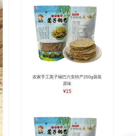
农家手工蒿子锅巴六安特产250g袋装
原味
¥15