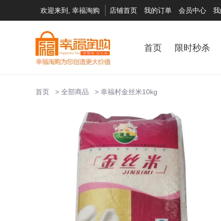
欢迎来到, 幸福淘购
店铺首页
我的订单
会员中心
我
首页
限时秒杀
首页
全部商品
幸福村金丝米10kg