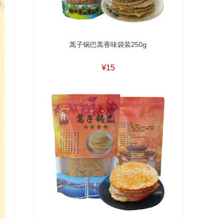
蒿子锅巴蒿香味袋装250g
¥15