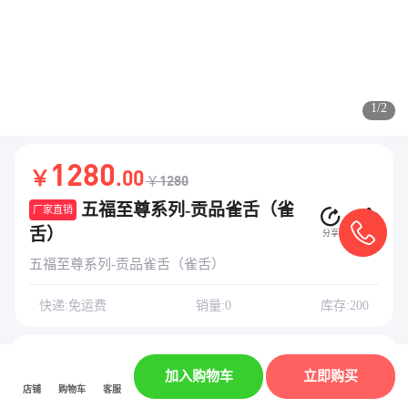
1/2
1280
￥
.00
￥1280
五福至尊系列-贡品雀舌（雀
厂家直销
舌）
分享
收藏
五福至尊系列-贡品雀舌（雀舌）
快递:免运费
销量:0
库存:200
暂无评价
查看全部
加入购物车
立即购买
店铺
购物车
客服