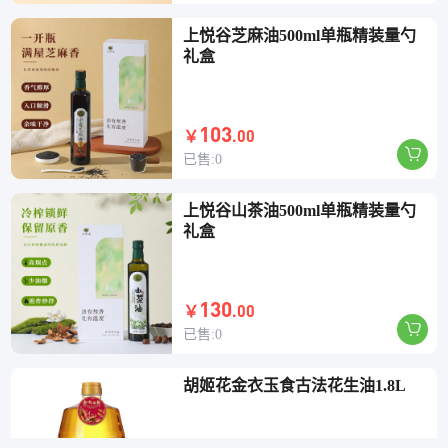
上悦谷芝麻油500ml单瓶精装量勺
礼盒
103
.00
￥
已售:0
上悦谷山茶油500ml单瓶精装量勺
礼盒
130
.00
￥
已售:0
胡姬花金衣玉食古法花生油1.8L