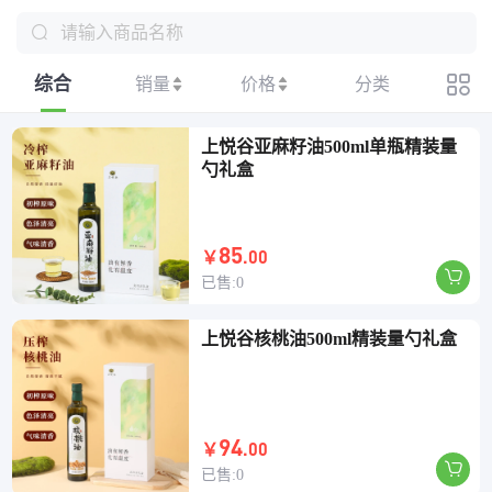
请输入商品名称
综合
销量
价格
分类
上悦谷亚麻籽油500ml单瓶精装量
勺礼盒
85
.00
￥
已售:0
上悦谷核桃油500ml精装量勺礼盒
(3s)
94
.00
￥
已售:0