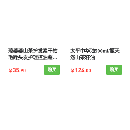
琼婆婆山茶护发素干枯
太平中华油500ml/瓶天
毛躁头发护理控油蓬松
然山茶籽油
柔顺持久留香正品
35
124
购买
购买
.90
.00
￥
￥