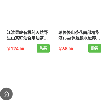
江淮果岭有机纯天然野
琼婆婆山茶花面部精华
生山茶籽油食用油茶树
液15ml保湿锁水滋养修
油物理压榨植物油礼盒
复补水山茶花油润肤油
124
68
购买
购买
.00
.00
装
￥
￥